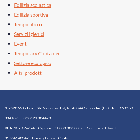
Edilizia scolastica
Edilizia sportiva
Tempo libero
Servizi igienici
Eventi
Temporary Container
Settore ecologico
Altri prodotti
© 2020 Metalbox – Str. Nazionale Est, 4 – 43044 Collecchio (PR) - Tel. +39 0521
804187 – +39 0521 804420
REA PR n. 176674 – Cap. soc. € 1.000.000,00 i.v. – Cod. fisc. e P.Iva IT
01764140347 – Privacy Policy e Cookie