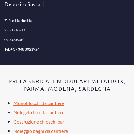
Deposito Sassari
ZI Predda Niedda
Strada 10- 11
0700 Sassari
Tel. + 39 348 3021924
PREFABBRICATI MODULARI METALBOX,
PARMA, MODENA, SARDEGNA
Monoblocchi da cantiere
Noleggio box da cantiere
Costruzione chioschi bar
Noleggio bagni da cantiere