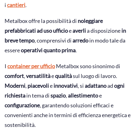
i
cantieri
.
Metalbox offre la possibilità di
noleggiare
prefabbricati ad uso ufficio
e
averli
a disposizione
in
breve tempo
, comprensivi di
arredo
in modo tale da
essere
operativi quanto prima
.
I
container per ufficio
Metalbox sono sinonimo di
comfort
,
versatilità
e
qualità
sul luogo di lavoro.
Moderni
,
piacevoli
e
innovativi
, si
adattano
ad
ogni
richiesta
in tema di
spazio
,
allestimento
e
configurazione
, garantendo soluzioni efficaci e
convenienti anche in termini di efficienza energetica e
sostenibilità.