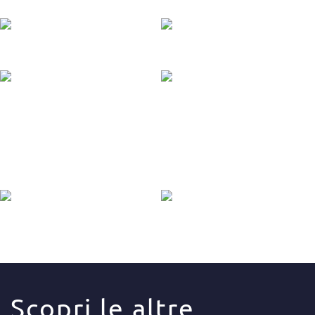
+
+
+
+
+
+
Scopri le altre