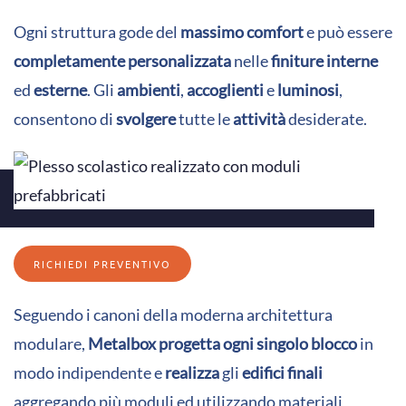
Ogni struttura gode del
massimo comfort
e può essere
completamente personalizzata
nelle
finiture interne
ed
esterne
. Gli
ambienti
,
accoglienti
e
luminosi
,
consentono di
svolgere
tutte le
attività
desiderate.
RICHIEDI PREVENTIVO
Seguendo i canoni della moderna architettura
modulare,
Metalbox
progetta
ogni singolo blocco
in
modo indipendente e
realizza
gli
edifici finali
aggregando più moduli ed utilizzando materiali