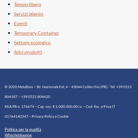
Tempo libero
Servizi igienici
Eventi
Temporary Container
Settore ecologico
Altri prodotti
© 2020 Metalbox – Str. Nazionale Est, 4 – 43044 Collecchio (PR) - Tel. +39 0521
804187 – +39 0521 804420
REA PR n. 176674 – Cap. soc. € 1.000.000,00 i.v. – Cod. fisc. e P.Iva IT
01764140347 – Privacy Policy e Cookie
Politica per la qualità
Whistleblowing