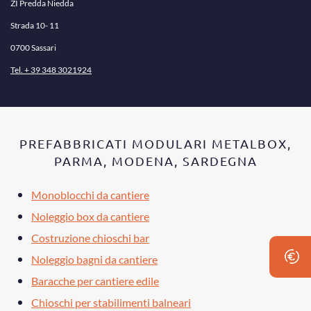
ZI Predda Niedda
Strada 10- 11
0700 Sassari
Tel. + 39 348 3021924
PREFABBRICATI MODULARI METALBOX,
PARMA, MODENA, SARDEGNA
Monoblocchi da cantiere
Noleggio box da cantiere
Costruzione chioschi bar
Noleggio bagni da cantiere
Baracche per cantiere edile
Chioschi per stabilimenti balneari