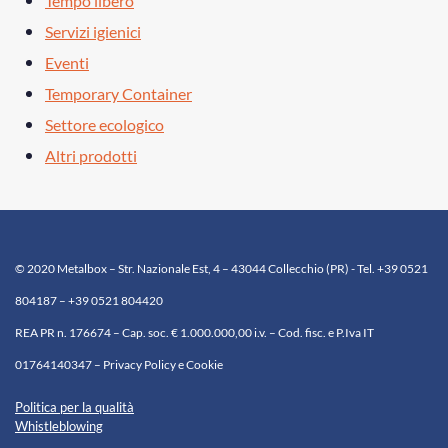
Tempo libero
Servizi igienici
Eventi
Temporary Container
Settore ecologico
Altri prodotti
© 2020 Metalbox – Str. Nazionale Est, 4 – 43044 Collecchio (PR) - Tel. +39 0521
804187 – +39 0521 804420
REA PR n. 176674 – Cap. soc. € 1.000.000,00 i.v. – Cod. fisc. e P.Iva IT
01764140347 – Privacy Policy e Cookie
Politica per la qualità
Whistleblowing