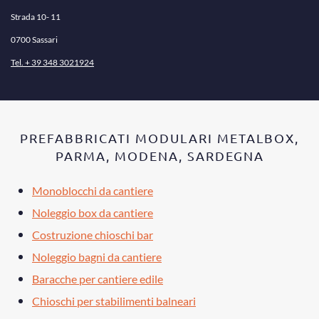
Strada 10- 11
0700 Sassari
Tel. + 39 348 3021924
PREFABBRICATI MODULARI METALBOX,
PARMA, MODENA, SARDEGNA
Monoblocchi da cantiere
Noleggio box da cantiere
Costruzione chioschi bar
Noleggio bagni da cantiere
Baracche per cantiere edile
Chioschi per stabilimenti balneari