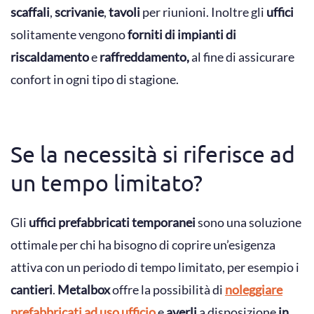
scaffali
,
scrivanie
,
tavoli
per riunioni. Inoltre gli
uffici
solitamente vengono
forniti di impianti di
riscaldamento
e
raffreddamento,
al fine di assicurare
confort in ogni tipo di stagione.
Se la necessità si riferisce ad
un tempo limitato?
Gli
uffici prefabbricati temporanei
sono una soluzione
ottimale per chi ha bisogno di coprire un’esigenza
attiva con un periodo di tempo limitato, per esempio i
cantieri
.
Metalbox
offre la possibilità di
noleggiare
prefabbricati ad uso ufficio
e
averli
a disposizione
in