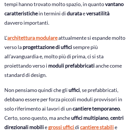
tempi hanno trovato molto spazio, in quanto
vantano
caratteristiche
in termini di
durata
e
versatilità
davvero importanti.
L’
architettura modulare
attualmente si espande molto
verso la
progettazione di uffici
sempre più
all’avanguardia e, molto più di prima, ci si sta
proiettando verso i
moduli prefabbricati
anche come
standard di design.
Non pensiamo quindi che gli
uffici
, se prefabbricati,
debbano essere per forza piccoli moduli provvisori in
solo riferimento ai lavori di un
cantiere temporaneo
.
Certo, sono questo, ma anche
uffici multipiano
,
centri
direzionali
mobili
e
grossi uffici
di
cantiere stabili
e